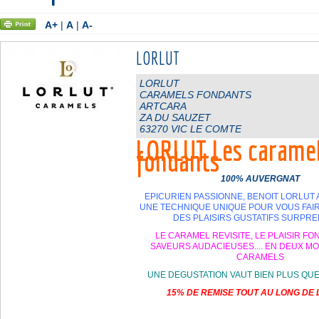
A+
|
A
|
A-
LORLUT
LORLUT
CARAMELS FONDANTS
ARTCARA
ZA DU SAUZET
63270 VIC LE COMTE
LORLUT Les carame
fondants
100% AUVERGNAT
EPICURIEN PASSIONNE, BENOIT LORLUT
UNE TECHNIQUE UNIQUE POUR VOUS FAI
DES PLAISIRS GUSTATIFS SURPR
LE CARAMEL REVISITE, LE PLAISIR FO
SAVEURS AUDACIEUSES.... EN DEUX MO
CARAMELS
UNE DEGUSTATION VAUT BIEN PLUS QUE 
15% DE REMISE TOUT AU LONG DE 