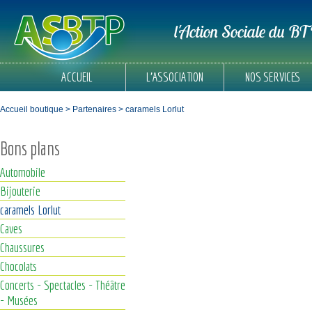
l'Action Sociale du B
ACCUEIL
L'ASSOCIATION
NOS SERVICES
Accueil boutique
> Partenaires > caramels Lorlut
Bons plans
Automobile
Bijouterie
caramels Lorlut
Caves
Chaussures
Chocolats
Concerts - Spectacles - Théâtre
- Musées